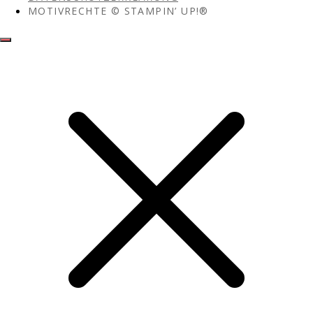
MOTIVRECHTE © STAMPIN’ UP!®