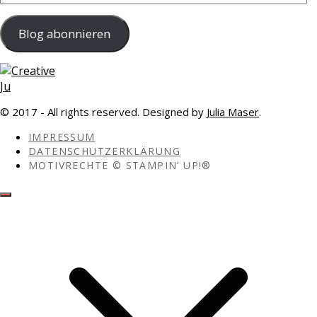
Mail-
Adresse
Blog abonnieren
© 2017 - All rights reserved. Designed by
Julia Maser
.
IMPRESSUM
DATENSCHUTZERKLÄRUNG
MOTIVRECHTE © STAMPIN’ UP!®