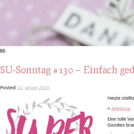
86
SU-Sonntag #130 – Einfach ge
Posted:
22. Januar 2023
Heute stellt
>
Anleitung
.
Eine tolle Ve
Goodies brau