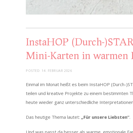
InstaHOP (Durch-)START
Mini-Karten in warmen 
POSTED:
14. FEBRUAR 2026
Einmal im Monat heißt es beim InstaHOP (Durch-)
teilen und kreative Projekte zu einem bestimmten
heute wieder ganz unterschiedliche Interpretation
Das heutige Thema lautet:
„Für unsere Liebsten“
.
Und was passt da besser als warme, emotionale Far