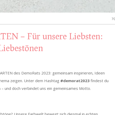
7
EN – Für unsere Liebsten:
Liebestönen
STARTEN des DemoRats 2023: gemeinsam inspirieren, Ideen
 Thema zeigen. Unter dem Hashtag
#demorat2023
findest du
en – und doch verbindet uns ein gemeinsames Motto.
btöne? Unsere Farbwelt bewegt sich diesmal in echten