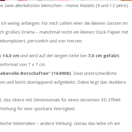
ne zwei allerliebsten Menschen – meine Mädels (9 und 12 Jahre).
n ich wenig anfangen. Für mich zählen eher die kleinen Gesten im
ch großes Drama – manchmal reicht ein kleines Stück Papier mit
nkompliziert, persönlich und von Herzen.
x 14,0 cm
und wird auf der langen Seite bei
7,0 cm gefalzt
.
enformat von 7 x 7 cm.
iebevolle Botschaften“ (164908)
. Zwei unterschiedliche
en und leicht überlappend aufgeklebt. Dabei liegt das dunklere
gt, das obere mit Dimensionals für einen dezenten 3D-Effekt.
rhöhung für eine spürbare Wertigkeit.
Gleiche Materialien – andere Wirkung. Genau das liebe ich am