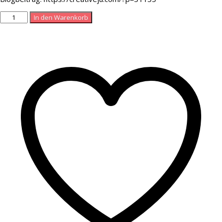
Anleitung
In den Warenkorb
-
Origami-
Schultüte
Menge