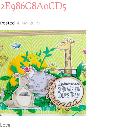
2E986C8A0CD5
Posted:
4. Mai 2019
Love