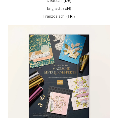
Deutsch: (
DE
)
Englisch: (
EN
)
Französisch: (
FR
)