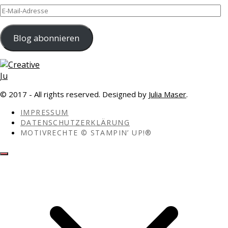
E-
Mail-
Adresse
Blog abonnieren
© 2017 - All rights reserved. Designed by
Julia Maser
.
IMPRESSUM
DATENSCHUTZERKLÄRUNG
MOTIVRECHTE © STAMPIN’ UP!®