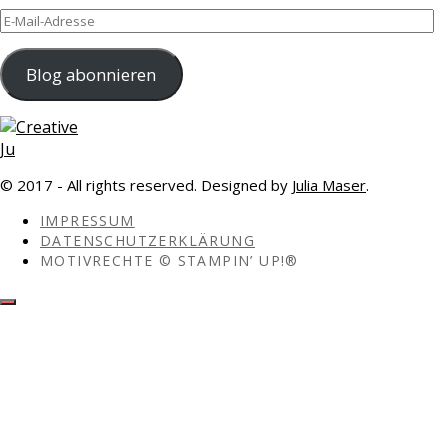
E-
Mail-
Adresse
Blog abonnieren
© 2017 - All rights reserved. Designed by
Julia Maser
.
IMPRESSUM
DATENSCHUTZERKLÄRUNG
MOTIVRECHTE © STAMPIN’ UP!®