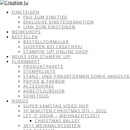
EINSTEIGEN
FAQ ZUM EINSTIEG
EXKLUSIVE EINSTEIGERAKTION
LINK ZUM EINSTEIGEN
WORKSHOPS
BESTELLEN
BESTELLFORMULAR
SHOPPEN BEI CREATIVEJU
STAMPIN‘ UP! ONLINE-SHOP
NEUES VON STAMPIN‘ UP!
FLOHMARKT
PRODUKTPAKETE
STEMPELSETS
STANZ- UND PRÄGEFORMEN SOWIE HANDST
PAPIER & FARBEN
ACCESSOIRES
ARBEITSZUBEHÖR
SONSTIGES
VIDEOS
SUPER SAMSTAG VIDEO HOP
10 MINUTEN CHRISTMAS DIY – 2022
LET IT SNOW – WEIHNACHTSZEIT
CHRISTMAS RALLEY
30+1 WEIHNACHTSIDEEN