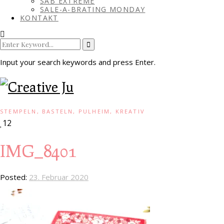
SAB EXTREME
SALE-A-BRATING MONDAY
KONTAKT
Search
for:
Input your search keywords and press Enter.
STEMPELN, BASTELN, PULHEIM, KREATIV
12
IMG_8401
Posted:
23. Februar 2020