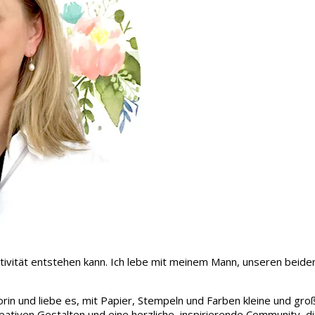
 Kreativität entstehen kann. Ich lebe mit meinem Mann, unseren be
rin und liebe es, mit Papier, Stempeln und Farben kleine und gro
eativen Gestalten und eine herzliche, inspirierende Community, d