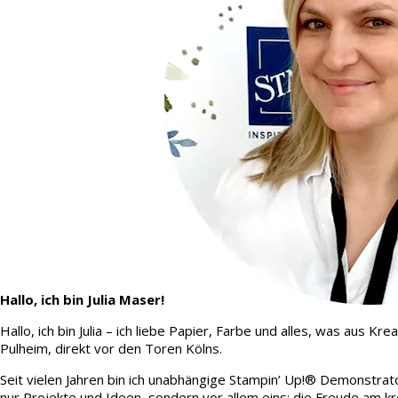
Hallo, ich bin Julia Maser!
Hallo, ich bin Julia – ich liebe Papier, Farbe und alles, was aus
Pulheim, direkt vor den Toren Kölns.
Seit vielen Jahren bin ich unabhängige Stampin’ Up!® Demonstrato
nur Projekte und Ideen, sondern vor allem eins: die Freude am kr